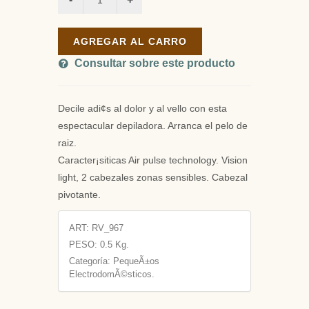
AGREGAR AL CARRO
Consultar sobre este producto
Decile adi¢s al dolor y al vello con esta
espectacular depiladora. Arranca el pelo de
raiz.
Caracter¡siticas Air pulse technology. Vision
light, 2 cabezales zonas sensibles. Cabezal
pivotante.
ART:
RV_967
PESO:
0.5 Kg.
Categoría: PequeÃ±os
ElectrodomÃ©sticos.