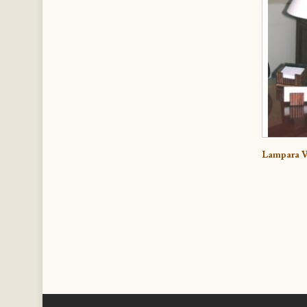
Lampara V
Deta