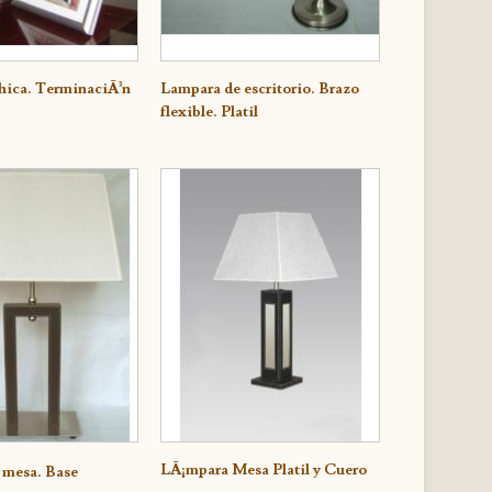
hica. TerminaciÃ³n
e
Lampara de escritorio. Brazo
Detalle
flexible. Platil
e
LÃ¡mpara Mesa Platil y Cuero
Detalle
 mesa. Base