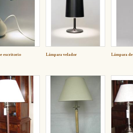
lle
Detalle
Detall
 escritorio
Lámpara velador
Lámpara de