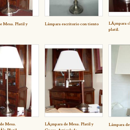
lle
Detalle
LÃ¡mpara c
Detall
 Mesa. Platil y
Lámpara escritorio con tiento
platil.
de Mesa.
lle
LÃ¡mpara de Mesa. Platil y
Detalle
Detall
Lámpara de