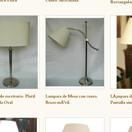
³n Platil
Cuero. Articulada.
Rectangular
e escritorio. Platil
lle
Lampara de Mesa con cuero.
Detalle
LÃ¡mpara de
Detall
la Oval
Brazo mÃ³vil.
Pantalla si