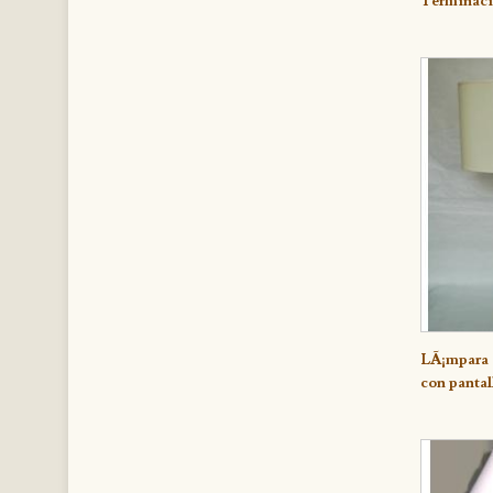
TerminaciÃ
LÃ¡mpara d
Deta
con pantal