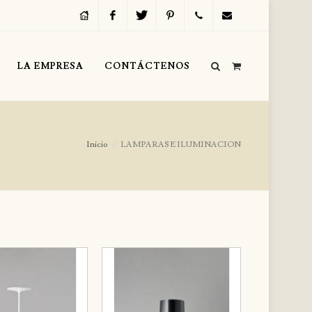
Inicio
Facebook
Twitter
Pinterest
Servicio
info@regalosvip.com
LA EMPRESA
CONTÁCTENOS
al
Cliente
(+54)
Inicio
LAMPARAS E ILUMINACION
(11)
4312-
1590