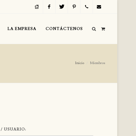
Inicio
Facebook
Twitter
Pinterest
Servicio
info@regalosvip.com
LA EMPRESA
CONTÁCTENOS
al
Cliente
(+54)
Inicio
Miembros
(11)
4312-
1590
 / USUARIO: