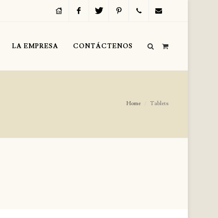
Inicio
Facebook
Twitter
Pinterest
Servicio
info@regalosvip.com
LA EMPRESA
CONTÁCTENOS
al
Cliente
(+54)
Home
Tablets
(11)
4312-
1590