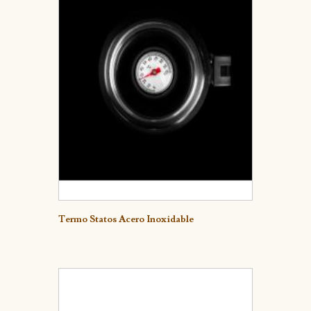
Detalle
Termo Statos Acero Inoxidable