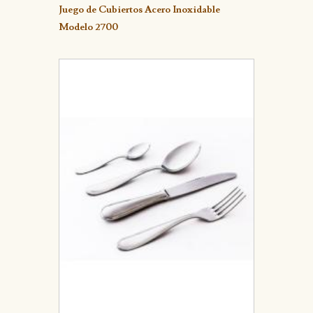
Detalle
Juego de Cubiertos Acero Inoxidable
Modelo 2700